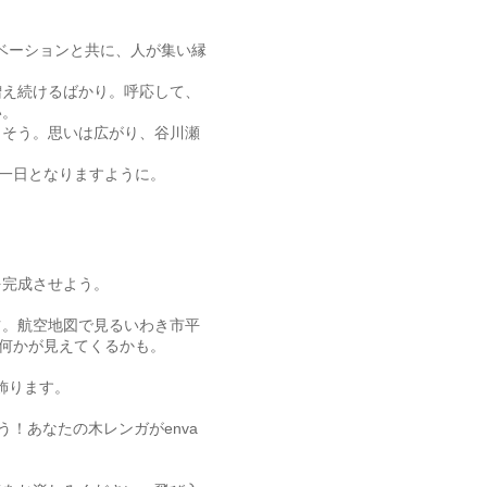
ノベーションと共に、人が集い縁
増え続けるばかり。呼応して、
い。
出そう。思いは広がり、谷川瀬
る一日となりますように。
を完成させよう。
ツ。航空地図で見るいわき市平
い何かが見えてくるかも。
飾ります。
う！あなたの木レンガがenva