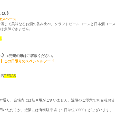
.O.》
食スペース
珍酒まで美味なるお酒の呑み比べ。クラフトビールコースと日本酒コー
ーは参加できません。
t
.》
※完売の際はご容赦ください。
ス】この日限りのスペシャルフード
A
の店
TERAS
す通り、会場内には駐車場がございません。近隣のご厚意で10台程お
用いただくか、近隣には有料駐車場（１日単位￥500）がございます。