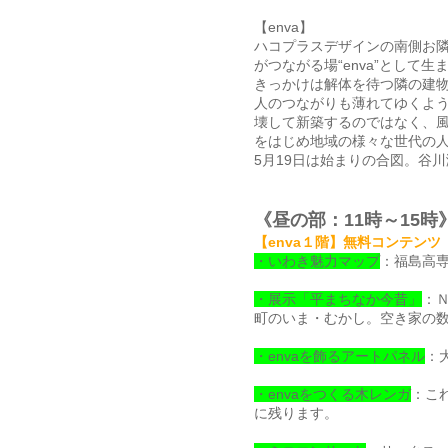
【enva】
ハコプラスデザインの南側お隣
がつながる場“enva”として
きっかけは解体を待つ隣の建
人のつながりも薄れてゆくよ
壊して新築するのではなく、
をはじめ地域の様々な世代の人
5月19日は始まりの合図。谷
《昼の部：11時～15時
【enva１階】
無料コンテンツ
・いわき魅力マップ
：福島高
・展示「平まちなか今昔」
：
町のいま・むかし。空き家の数
・envaを飾るアートパネル
：
・envaをつくる木レンガ
：こ
に残ります。