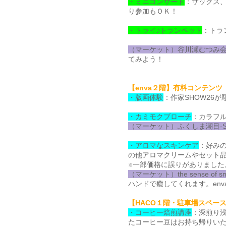
・ミニコンサート
：サックス
り参加もＯＫ！
・トライ♪トランペット
：トラ
（マーケット）谷川瀬むつみ
てみよう！
【enva２階】有料コンテンツ
・版画体験
：作家SHOW26
・カミモクブローチ
：カラフル
（マーケット）ふくしま潮目-SI
・アロマなスキンケア
：好みの
の他アロマクリームやセット
※一部価格に誤りがありました
（マーケット）the sense of sm
ハンドで癒してくれます。en
【HACO１階・駐車場スペー
・コーヒー焙煎講座
：深煎り浅
たコーヒー豆はお持ち帰りい