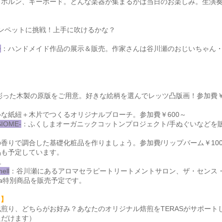
、ホルン、キーボード。どんな楽器が集まるかは当日のお楽しみ。生演
ンペットに挑戦！上手に吹けるかな？
会
：ハンドメイド作品の展示＆販売。作家さんは谷川瀬のおじいちゃん
が彫った木製の原版をご用意。好きな絵柄を選んでレッツ凸版画！参加費￥
な紙紐＋木片でつくるオリジナルブローチ。参加費￥600～
OME-
：ふくしまオーガニックコットンプロジェクト/手ぬぐいなどを
香りで調合した基礎化粧品を作りましょう。参加費/リップバーム￥100
品も予定しています。
。
ell
：谷川瀬にあるアロマセラピートリートメントサロン、ザ・センス
va特別商品を販売予定です。
ス】
煎り、どちらがお好み？あなたのオリジナル焙煎をTERASがサポートし
ただけます）