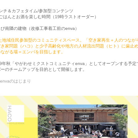
 ランチ＆カフェタイム/参加型コンテンツ
 夜ごはんとお酒を楽しむ時間（19時ラストオーダー）
び南隣の建物（改修工事着工前のenva）
た地域住民参加型のコミュニティスペース。「空き家再生＋人のつなが
空き家問題（ハコ）と少子高齢化や地方の人材流出問題（ヒト）に歯止
つながる場＝エンバを目指します。
9年秋「やがわせミクストコミュニティenva」としてオープンする予定
バーのチームアップを目的として開催します。
envaのはじまり