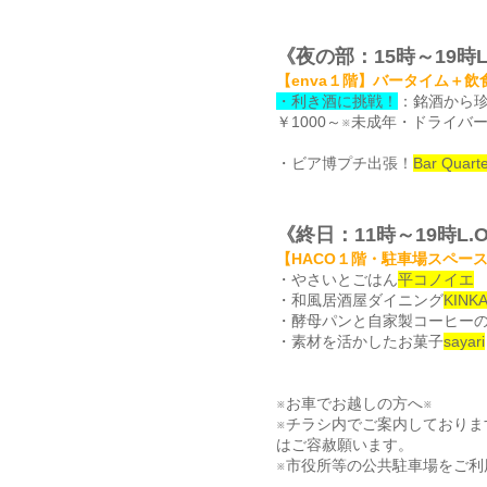
《夜の部：15時～19時L
【enva１階】
バータイム＋飲
・利き酒に挑戦！
：銘酒から
￥1000～※未成年・ドライバ
・ビア博プチ出張！
Bar Quarte
《終日：11
時～19時L.O
【HACO１階・駐車場スペー
・やさいとごはん
平コノイエ
・和風居酒屋ダイニング
KINK
・酵母パンと自家製コーヒー
・素材を活かしたお菓子
sayari
※お車でお越しの方へ※
※チラシ内でご案内しておりま
はご容赦願います。
※市役所等の公共駐車場をご利