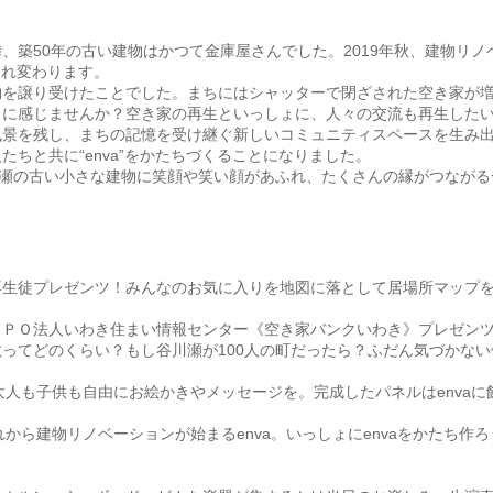
、築50年の古い建物はかつて金庫屋さんでした。2019年秋、建物リ
生まれ変わります。
物を譲り受けたことでした。まちにはシャッターで閉ざされた空き家が
うに感じませんか？空き家の再生といっしょに、人々の交流も再生した
風景を残し、まちの記憶を受け継ぐ新しいコミュニティスペースを生み
たちと共に“enva”をかたちづくることになりました。
川瀬の古い小さな建物に笑顔や笑い顔があふれ、たくさんの縁がつなが
》
専生徒プレゼンツ！みんなのお気に入りを地図に落として居場所マップ
ＮＰＯ法人いわき住まい情報センター《空き家バンクいわき》プレゼン
ってどのくらい？もし谷川瀬が100人の町だったら？ふだん気づかな
大人も子供も自由にお絵かきやメッセージを。完成したパネルはenvaに
れから建物リノベーションが始まるenva。いっしょにenvaをかたち作ろ