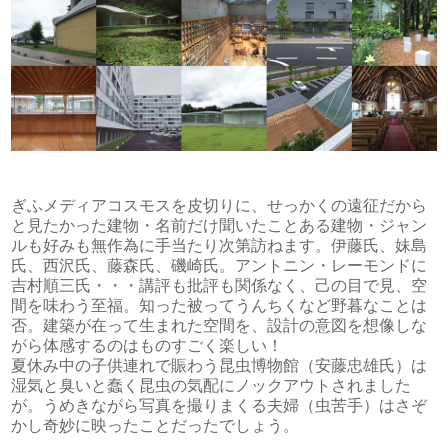
ぎふメディアコスモスを皮切りに、せっかくの遠征だから
と見たかった建物・名前だけ聞いたことある建物・ジャン
ルも好みも無作為に手当たり次第訪ねます。伊藤氏、妹島
氏、西沢氏、藤森氏、磯崎氏。アントニン・レーモンドに
吉村順三氏・・・講評も批評も関係なく、己の目で見、空
間を味わう至福。知った被ってうんちくなど野暮なことは
否。建築が在って生まれた空間を、設計の意図を想像しな
がら体感するのはものすごく楽しい！
夏休み中の子供連れで賑わう昆虫博物館（安藤忠雄氏）は
湿気と臭いと蠢く昆虫の気配にノックアウトされました
が。うめきながら写真を撮りまくる夫婦（虫苦手）はさぞ
かし奇妙に映ったことだったでしょう。