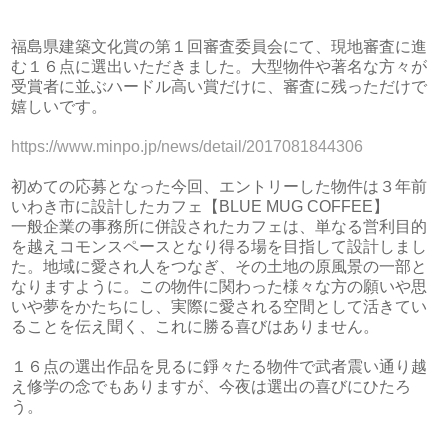
福島県建築文化賞の第１回審査委員会にて、現地審査に進
む１６点に選出いただきました。大型物件や著名な方々が
受賞者に並ぶハードル高い賞だけに、審査に残っただけで
嬉しいです。
https://www.minpo.jp/news/detail/2017081844306
初めての応募となった今回、エントリーした物件は３年前
いわき市に設計したカフェ【BLUE MUG COFFEE】
一般企業の事務所に併設されたカフェは、単なる営利目的
を越えコモンスペースとなり得る場を目指して設計しまし
た。地域に愛され人をつなぎ、その土地の原風景の一部と
なりますように。この物件に関わった様々な方の願いや思
いや夢をかたちにし、実際に愛される空間として活きてい
ることを伝え聞く、これに勝る喜びはありません。
１６点の選出作品を見るに錚々たる物件で武者震い通り越
え修学の念でもありますが、今夜は選出の喜びにひたろ
う。