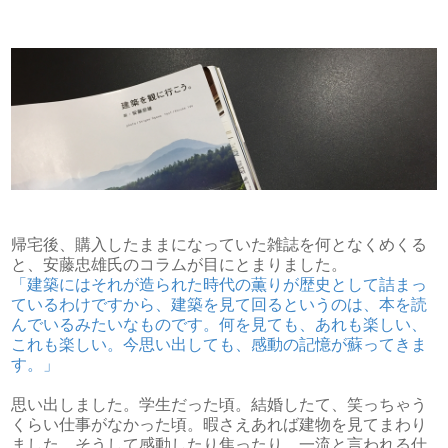
帰宅後、購入したままになっていた雑誌を何となくめくる
と、安藤忠雄氏のコラムが目にとまりました。
「建築にはそれが造られた時代の薫りが歴史として詰まっ
ているわけですから、建築を見て回るというのは、本を読
んでいるみたいなものです。何を見ても、あれも楽しい、
これも楽しい。今思い出しても、感動の記憶が蘇ってきま
す。」
思い出しました。学生だった頃。結婚したて、笑っちゃう
くらい仕事がなかった頃。暇さえあれば建物を見てまわり
ました。そうして感動したり焦ったり、一流と言われる仕